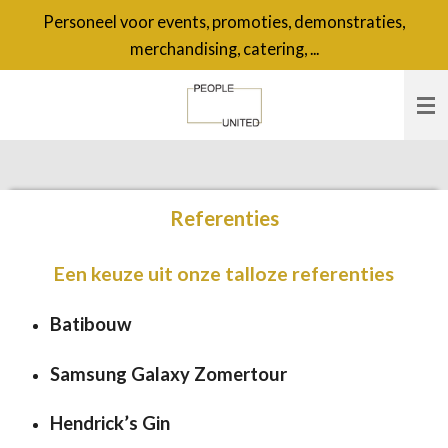
Personeel voor events, promoties, demonstraties,
Ga
merchandising, catering, ...
direct
naar
de
hoofdinhoud
Referenties
Een keuze uit onze talloze referenties
Batibouw
Samsung Galaxy Zomertour
Hendrick’s Gin