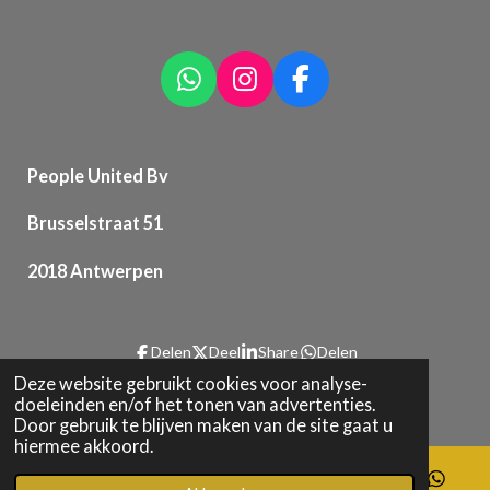
W
I
F
h
n
a
a
s
c
t
t
e
People United Bv
s
a
b
A
g
o
Brusselstraat 51
p
r
o
2018 Antwerpen
p
a
k
m
Delen
Deel
Share
Delen
Deze website gebruikt cookies voor analyse-
doeleinden en/of het tonen van advertenties.
© 2019 - 2026 People United Bv
Door gebruik te blijven maken van de site gaat u
hiermee akkoord.